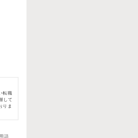
い転職
謝して
おりま
用語