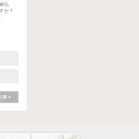
納払
すか？
…