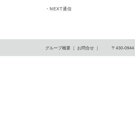
・
NEXT通信
グループ概要
｜
お問合せ
｜
〒430-09